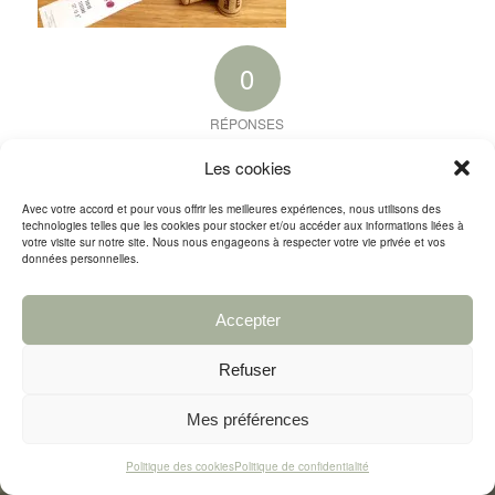
0
RÉPONSES
Laisser un commentaire
Les cookies
Rejoindre la discussion?
Avec votre accord et pour vous offrir les meilleures expériences, nous utilisons des
N’hésitez pas à contribuer !
technologies telles que les cookies pour stocker et/ou accéder aux informations liées à
votre visite sur notre site. Nous nous engageons à respecter votre vie privée et vos
données personnelles.
Vous devez
vous connecter
pour publier un commentaire.
Accepter
Refuser
Tous droits réservés © Sfuso.fr 2023
Agence webdesign : Limbus Studio
Politique de confidentialité
Conditions générales
Politique des cookies (EU)
Contact & Infos pratiques
Mes préférences
Politique des cookies
Politique de confidentialité