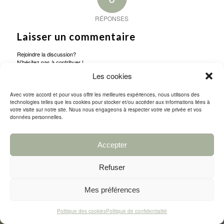
RÉPONSES
Laisser un commentaire
Rejoindre la discussion?
N’hésitez pas à contribuer !
Les cookies
Vous devez
vous connecter
pour publier un commentaire.
Avec votre accord et pour vous offrir les meilleures expériences, nous utilisons des
technologies telles que les cookies pour stocker et/ou accéder aux informations liées à
votre visite sur notre site. Nous nous engageons à respecter votre vie privée et vos
données personnelles.
Tous droits réservés © Sfuso.fr 2023
Agence webdesign : Limbus Studio
Politique de confidentialité
Conditions générales
Accepter
Politique des cookies (EU)
Contact & Infos pratiques
Refuser
Mes préférences
Politique des cookies
Politique de confidentialité